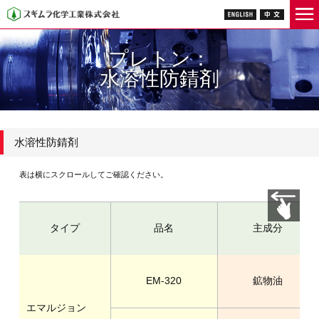
プレトン：
水溶性防錆剤
水溶性防錆剤
表は横にスクロールしてご確認ください。
タイプ
品名
主成分
EM-320
鉱物油
エマルジョン